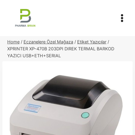
Skip
to
content
Home
/
Eczanelere Özel Mağaza
/
Etiket Yazıcılar
/
XPRINTER XP-470B 203DPI DIREK TERMAL BARKOD
YAZICI USB+ETH+SERIAL