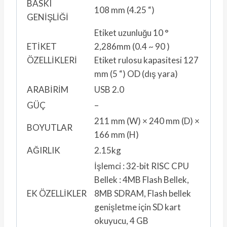
BASKI
108 mm (4.25 “)
GENİŞLİĞİ
Etiket uzunluğu 10 °
ETİKET
2,286mm (0.4 ~ 90 )
ÖZELLİKLERİ
Etiket rulosu kapasitesi 127
mm (5 “) OD (dış yara)
ARABİRİM
USB 2.0
GÜÇ
–
211 mm (W) × 240 mm (D) ×
BOYUTLAR
166 mm (H)
AĞIRLIK
2.15kg
İşlemci : 32-bit RISC CPU
Bellek : 4MB Flash Bellek,
EK ÖZELLİKLER
8MB SDRAM, Flash bellek
genişletme için SD kart
okuyucu, 4 GB