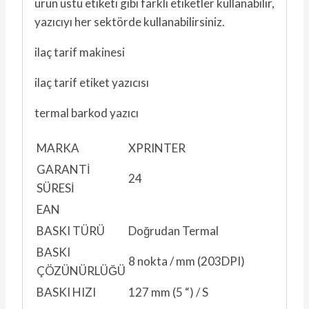
ürün üstü etiketi gibi farklı etiketler kullanabilir,
yazıcıyı her sektörde kullanabilirsiniz.
ilaç tarif makinesi
ilaç tarif etiket yazıcısı
termal barkod yazıcı
MARKA
XPRINTER
GARANTİ
24
SÜRESİ
EAN
BASKI TÜRÜ
Doğrudan Termal
BASKI
8 nokta / mm (203DPI)
ÇÖZÜNÜRLÜĞÜ
BASKI HIZI
127 mm (5 “) / S