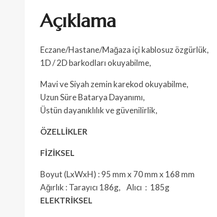
Açıklama
Eczane/Hastane/Mağaza içi kablosuz özgürlük,
1D / 2D barkodları okuyabilme,
Mavi ve Siyah zemin karekod okuyabilme,
Uzun Süre Batarya Dayanımı,
Üstün dayanıklılık ve güvenilirlik,
ÖZELLİKLER
FİZİKSEL
Boyut (LxWxH) : 95 mm x 70 mm x 168 mm
Ağırlık : Tarayıcı 186g, Alıcı：185g
ELEKTRİKSEL