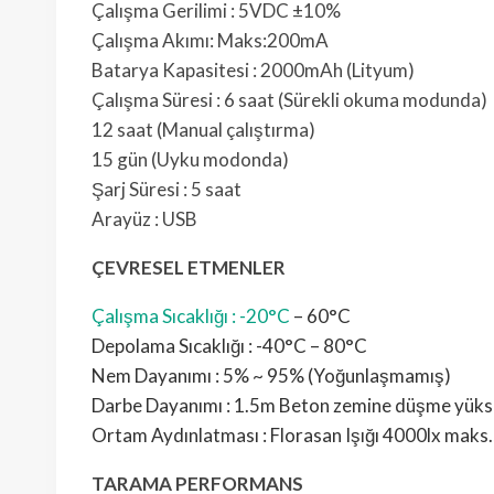
Çalışma Gerilimi : 5VDC ±10%
Çalışma Akımı: Maks:200mA
Batarya Kapasitesi : 2000mAh (Lityum)
Çalışma Süresi : 6 saat (Sürekli okuma modunda)
12 saat (Manual çalıştırma)
15 gün (Uyku modonda)
Şarj Süresi : 5 saat
Arayüz : USB
ÇEVRESEL ETMENLER
Çalışma Sıcaklığı : -20°C
– 60°C
Depolama Sıcaklığı : -40°C – 80°C
Nem Dayanımı : 5% ~ 95% (Yoğunlaşmamış)
Darbe Dayanımı : 1.5m Beton zemine düşme yükse
Ortam Aydınlatması : Florasan Işığı 4000lx maks.
TARAMA PERFORMANS