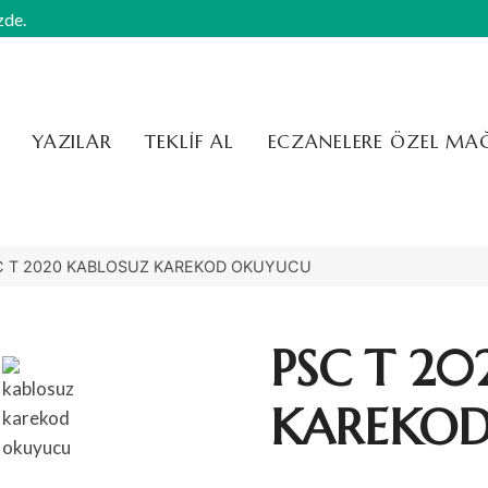
zde.
YAZILAR
TEKLIF AL
ECZANELERE ÖZEL MA
C T 2020 KABLOSUZ KAREKOD OKUYUCU
PSC T 2
KAREKO