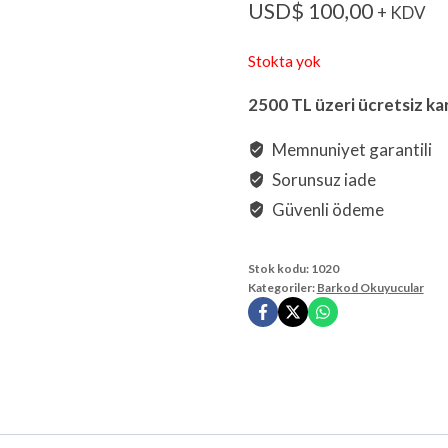
USD$
100,00
+ KDV
Stokta yok
2500 TL üzeri ücretsiz ka
Memnuniyet garantili
Sorunsuz iade
Güvenli ödeme
Stok kodu:
1020
Kategoriler:
Barkod Okuyucular