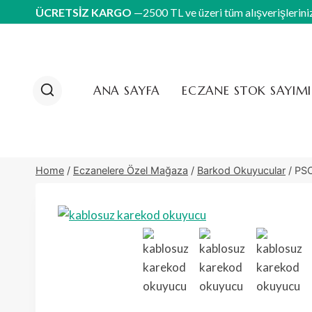
Skip
ÜCRETSİZ KARGO
—2500 TL ve üzeri tüm alışverişlerini
to
content
ANA SAYFA
ECZANE STOK SAYIMI
Home
/
Eczanelere Özel Mağaza
/
Barkod Okuyucular
/
PS